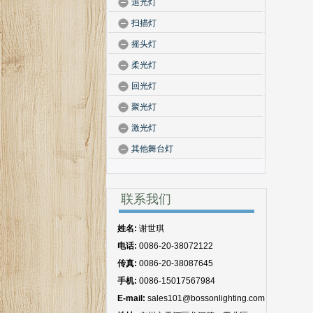
追光灯
扫描灯
摇头灯
柔光灯
回光灯
聚光灯
激光灯
其他舞台灯
联系我们
姓名:
谢世琪
电话:
0086-20-38072122
传真:
0086-20-38087645
手机:
0086-15017567984
E-mail:
sales101@bossonlighting.com