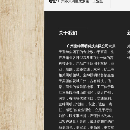
地址:
广州市天河区龙洞第一工业区
关于我们
广州宝绅照明科技有限公司
隶属
于宝绅集团下的专业致力于研发，生
产及销售各种
LED
及
HID
为一体的高
科技企业。产品广泛应用于车辆，商
业，船舶，道路交通，水利，矿工等
相关照明领域。
宝绅照明销售部坐落
于美丽的花城广州，占有科技，信
息，商业的最前沿地带。工厂位于珠
江三角腹地佛山南海区，临近广州，
深圳，香港等优良港口，交通便利。
宝绅照明以“创新，专业，诚信，责
任，感恩”的企业理念，立足于行业
前沿，以实事求是，严谨技术为本，
以客户满意为导向，最终使我们的产
品更绿色，更安全，更高效，更节能