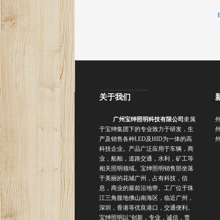
关于我们
广州宝绅照明科技有限公司
隶属
于宝绅集团下的专业致力于研发，生
产及销售各种
LED
及
HID
为一体的高
科技企业。产品广泛应用于车辆，商
业，船舶，道路交通，水利，矿工等
相关照明领域。
宝绅照明销售部坐落
于美丽的花城广州，占有科技，信
息，商业的最前沿地带。工厂位于珠
江三角腹地佛山南海区，临近广州，
深圳，香港等优良港口，交通便利。
宝绅照明以“创新，专业，诚信，责