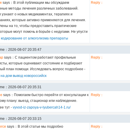
w
says：В этой публикации мы обсуждаем
Reply：
нные методы лечения различных заболеваний.
 узнают о новых медикаментах, терапиях и
аниях, которые активно применяются для лечения.
ены на то, чтобы предоставить практические
которые могут помочь в борьбе с недугами. Не упусти
-
кодирование от алкоголизма препараты
ime：2026-08-07 20:35:47
ap
says：С пациентом работают профильные
Reply：
сты, которые оценивают состояние и подбирают
ый план помощи. Исследовать вопрос подробнее -
 на дом вывод новороссийск
ime：2026-08-07 20:35:31
be
says：Помогаем быстро перейти от консультации к
Reply：
ому плану: выезд, стационар или наблюдение.
е тут -
vyvod-iz-zapoya-v-lyubercah14-1.ru/
ime：2026-08-07 20:33:15
erce
says：В этой статье мы подробно
Reply：