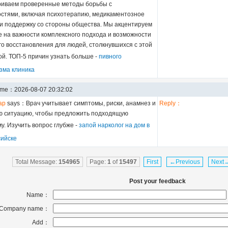
риваем проверенные методы борьбы с
стями, включая психотерапию, медикаментозное
и поддержку со стороны общества. Мы акцентируем
 на важности комплексного подхода и возможности
о восстановления для людей, столкнувшихся с этой
й. ТОП-5 причин узнать больше -
пивного
зма клиника
ime：2026-08-07 20:32:02
ap
says：Врач учитывает симптомы, риски, анамнез и
Reply：
ю ситуацию, чтобы предложить подходящую
у. Изучить вопрос глубже -
запой нарколог на дом в
сийске
Total Message:
154965
Page:
1
of
15497
First
←Previous
Next
Post your feedback
Name：
Company name：
Add：