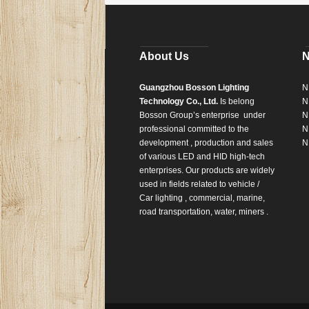
About Us
Guangzhou Bosson Lighting
N
Technology Co., Ltd.
Is belong
N
Bosson Group’s enterprise
under
N
professional committed to the
N
development , production and sales
N
of various LED and HID high-tech
enterprises. Our products are widely
used in fields related to vehicle /
Car lighting , commercial, marine,
road transportation, water, miners .