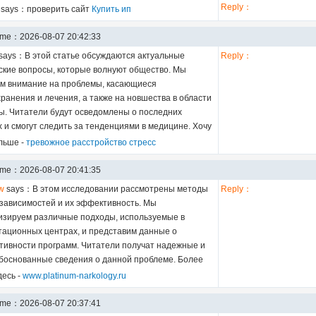
Reply：
says：проверить сайт
Купить ип
ime：2026-08-07 20:42:33
says：В этой статье обсуждаются актуальные
Reply：
кие вопросы, которые волнуют общество. Мы
м внимание на проблемы, касающиеся
ранения и лечения, а также на новшества в области
. Читатели будут осведомлены о последних
 и смогут следить за тенденциями в медицине. Хочу
льше -
тревожное расстройство стресс
ime：2026-08-07 20:41:35
w
says：В этом исследовании рассмотрены методы
Reply：
зависимостей и их эффективность. Мы
изируем различные подходы, используемые в
ационных центрах, и представим данные о
тивности программ. Читатели получат надежные и
боснованные сведения о данной проблеме. Более
десь -
www.platinum-narkology.ru
ime：2026-08-07 20:37:41