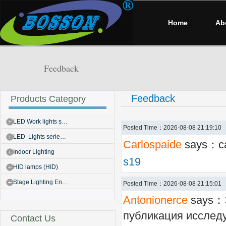
Home
Ab
Feedback
Feedback
Products Category
LED Work lights s…
Posted Time：2026-08-08 21:19:10
LED Lights serie…
Carlospaide
says：с
Indoor Lighting
s19
HID lamps (HID)
Stage Lighting En…
Posted Time：2026-08-08 21:15:01
Antonionerce
says：
публикация исслед
Contact Us