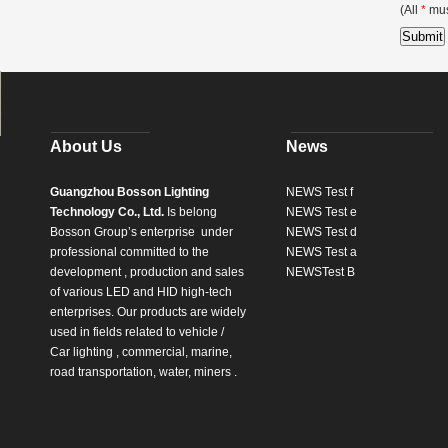
(All
*
must
About Us
News
Guangzhou Bosson Lighting
NEWS Test f
Technology Co., Ltd.
Is belong
NEWS Test e
Bosson Group’s enterprise
under
NEWS Test d
professional committed to the
NEWS Test a
development , production and sales
NEWSTest B
of various LED and HID high-tech
enterprises. Our products are widely
used in fields related to vehicle /
Car lighting , commercial, marine,
road transportation, water, miners .