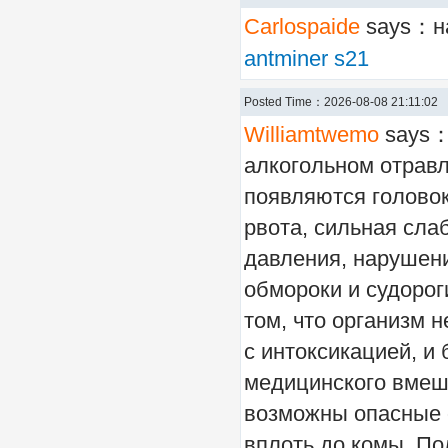
Carlospaide
says：на
antminer s21
Posted Time：2026-08-08 21:11:02
Williamtwemo
says：
алкогольном отрав
появляются голово
рвота, сильная слаб
давления, нарушен
обмороки и судороги
том, что организм 
с интоксикацией, и 
медицинского вмеш
возможны опасные 
вплоть до комы. П