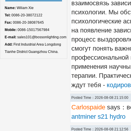
взаимосвязь зависи
Name:
Wiliam Xie
психологии. Мы обс
Tel:
0086-20-38072122
психологические а
Fax:
0086-20-38087645
на появление завис
Mobile:
0086-15017567984
E-mail:
sales101@bossonlighting.com
процесс выздоровл
Add:
First Industrial Area Longdong
смогут понять важн
Tianhe District Guangzhou China.
профессиональной 
применения научны
терапии. Практичес
ждут тебя -
кодиров
Posted Time：2026-08-08 21:15:00
Carlospaide
says：ве
antminer s21 hydro
Posted Time：2026-08-08 21:12:56