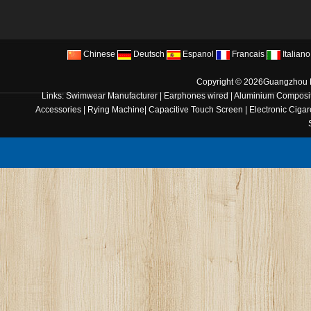
Chinese
Deutsch
Espanol
Francais
Italiano
Copyright © 2026
Guangzhou B
Links:
Swimwear Manufacturer
|
Earphones wired
|
Aluminium Composit
Accessories
|
Rying Machine
|
Capacitive Touch Screen
|
Electronic Cigar